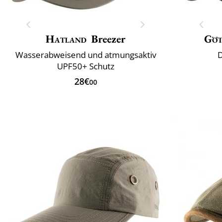
Hatland
Breezer
Gö
Wasserabweisend und atmungsaktiv
D
UPF50+ Schutz
28€
00