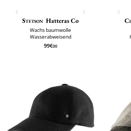
Stetson
Hatteras Co
Cl
Wachs baumwolle
Wasserabweisend
99€
00