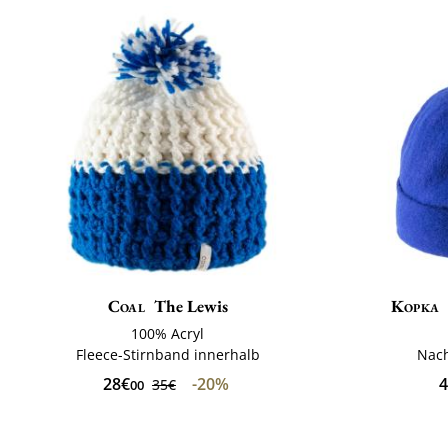
Coal
The Lewis
Kopka
100% Acryl
Fleece-Stirnband innerhalb
Nach
28€
-20%
4
35€
00