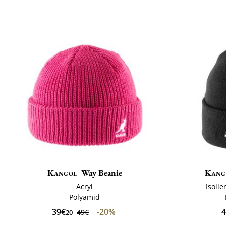
Kangol
Way Beanie
Kang
Acryl
Isoli
Polyamid
39€
-20%
4
49€
20