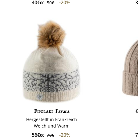
40€
-20%
3
50€
00
Pipolaki
Favara
Hergestellt in Frankreich
Weich und Warm
56€
-20%
7
70€
00