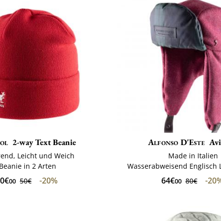
ol
2-way Text Beanie
Alfonso D'Este
Avi
erend, Leicht und Weich
Made in Italien
Beanie in 2 Arten
Wasserabweisend Englisch 
0€
-20%
64€
-20
50€
80€
00
00