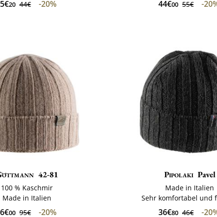
5€
-20%
44€
-20
44€
55€
20
00
Göttmann
42-81
Pipolaki
Pavel
100 % Kaschmir
Made in Italien
Made in Italien
Sehr komfortabel und f
6€
-20%
36€
-20
95€
46€
00
80