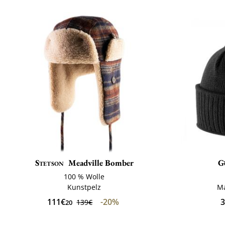
Stetson
Meadville Bomber
G
100 % Wolle
Kunstpelz
Ma
111€
-20%
3
139€
20