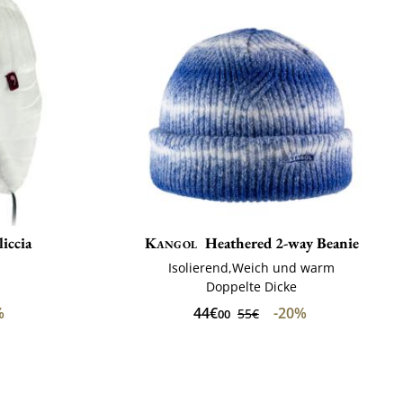
liccia
Kangol
Heathered 2-way Beanie
Isolierend,Weich und warm
Doppelte Dicke
%
44€
-20%
55€
00