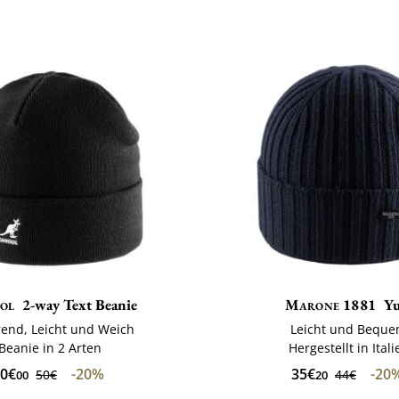
ol
2-way Text Beanie
Marone 1881
Yu
erend, Leicht und Weich
Leicht und Bequ
Beanie in 2 Arten
Hergestellt in Itali
0€
-20%
35€
-20
50€
44€
00
20