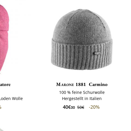
atore
Marone 1881
Carmino
100 % feine Schurwolle
Loden Wolle
Hergestellt in Italien
%
40€
-20%
50€
00