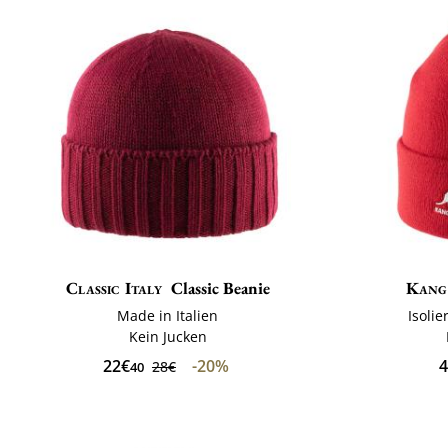
Classic Italy
Classic Beanie
Kang
Made in Italien
Isoli
Kein Jucken
22€
-20%
4
28€
40