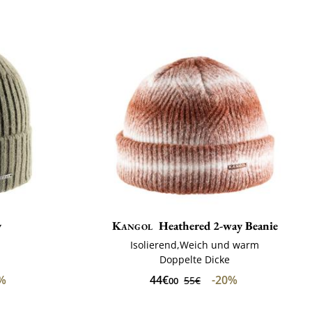
y
Kangol
Heathered 2-way Beanie
Isolierend,Weich und warm
Doppelte Dicke
0%
44€
-20%
55€
00