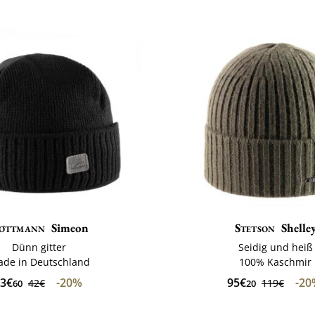
öttmann
Simeon
Stetson
Shelle
Dünn gitter
Seidig und heiß
de in Deutschland
100% Kaschmir
3€
-20%
95€
-2
42€
119€
60
20