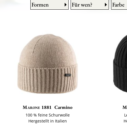
Formen
Für wen?
Farbe
Marone 1881
Carmino
M
100 % feine Schurwolle
L
Hergestellt in Italien
H