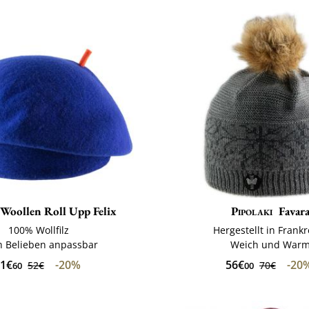
Woollen Roll Upp Felix
Pipolaki
Favar
100% Wollfilz
Hergestellt in Frank
 Belieben anpassbar
Weich und War
1€
-20%
56€
-20
52€
70€
60
00