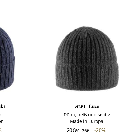
ki
Alp1
Luce
em
Dünn, heiß und seidig
en
Made in Europa
%
20€
-20%
26€
80