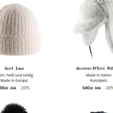
Alp1
Luce
Alfonso D'Este
Pel
nn, heiß und seidig
Made in Italien
Made in Europa
Kunstpelz
0€
-20%
64€
-20
26€
80€
80
00