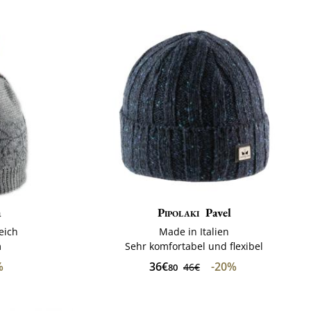
a
Pipolaki
Pavel
reich
Made in Italien
m
Sehr komfortabel und flexibel
%
36€
-20%
46€
80