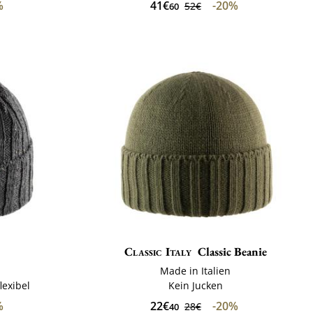
%
41€
-20%
52€
60
Classic Italy
Classic Beanie
Made in Italien
lexibel
Kein Jucken
%
22€
-20%
28€
40