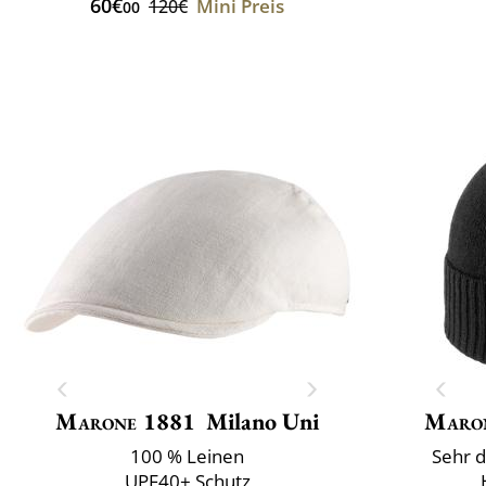
60€
Mini Preis
120€
00
Marone 1881
Milano Uni
Maro
100 % Leinen
Sehr d
UPF40+ Schutz