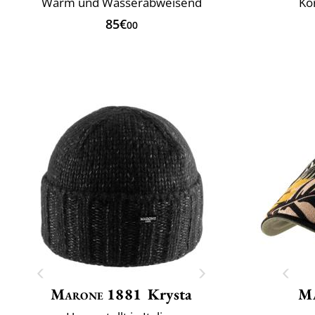
Warm und Wasserabweisend
Kö
85€
00
Marone 1881
Krysta
Ma