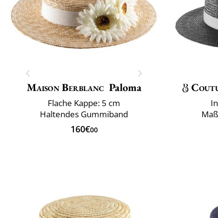
Maison Berblanc
Paloma
Cout
Flache Kappe: 5 cm
I
Haltendes Gummiband
Maß
160€
00