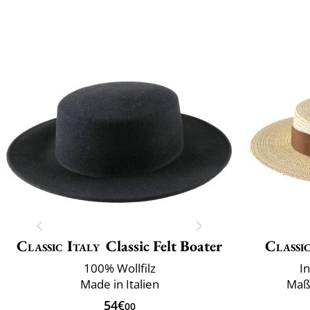
Classic Italy
Classic Felt Boater
Classic
100% Wollfilz
I
Made in Italien
Maß
54€
00