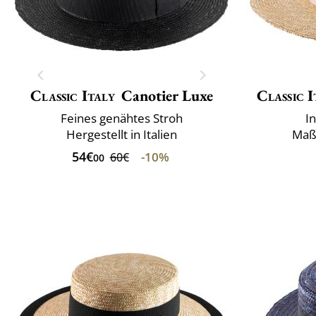
Classic Italy
Canotier Luxe
Classic I
Feines genähtes Stroh
I
Hergestellt in Italien
Maß
54€
-10%
60€
00