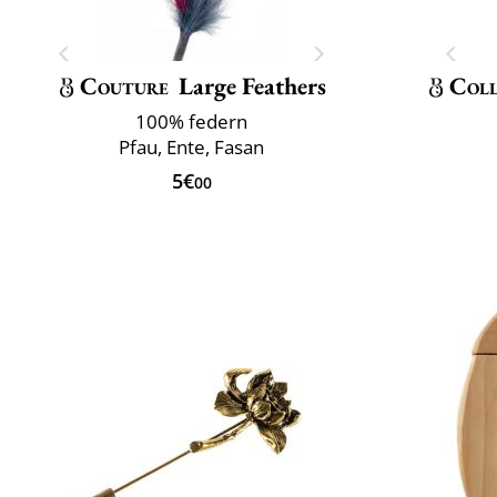
Couture
Large Feathers
Coll
100% federn
Pfau, Ente, Fasan
5€
00