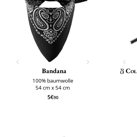
Bandana
Col
100% baumwolle
54 cm x 54 cm
5€
90