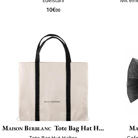
Edelstahl
Mit ei
10€
00
Maison Berblanc
Tote Bag Hat Holder
Ma
Tote Bag Hut-Halter
Gefe