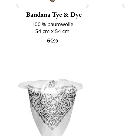
Bandana Tye & Dye
100 % baumwolle
54 cm x 54 cm
6€
90