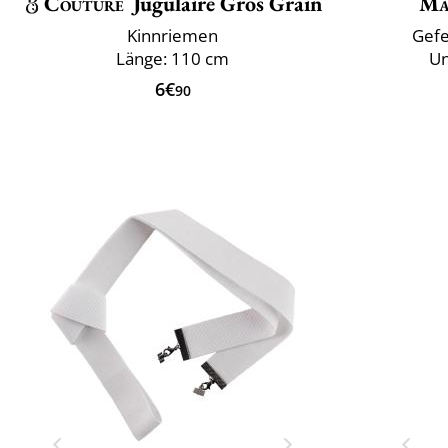
Couture
Jugulaire Gros Grain
Ma
Kinnriemen
Gefe
Länge: 110 cm
Un
6€
90