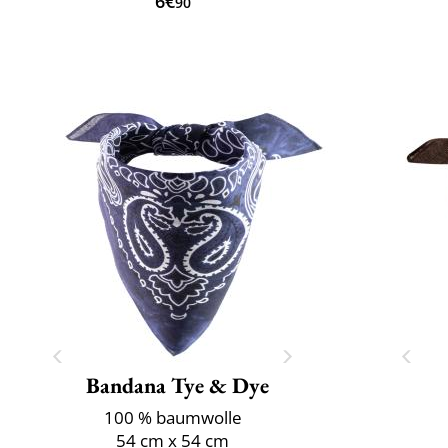
6€
90
Bandana Tye & Dye
100 % baumwolle
54 cm x 54 cm