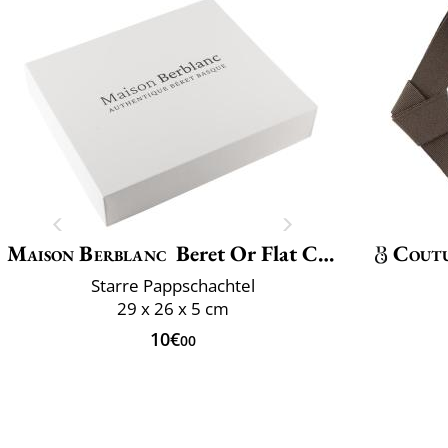
Maison Berblanc
Beret Or Flat Cap Box
Cout
Starre Pappschachtel
29 x 26 x 5 cm
10€
00