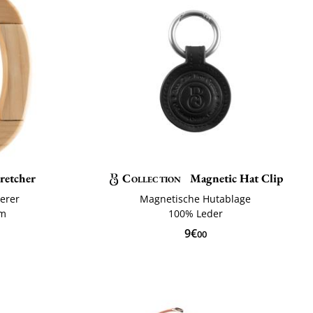
retcher
Collection
Magnetic Hat Clip
terer
Magnetische Hutablage
cm
100% Leder
9€
00