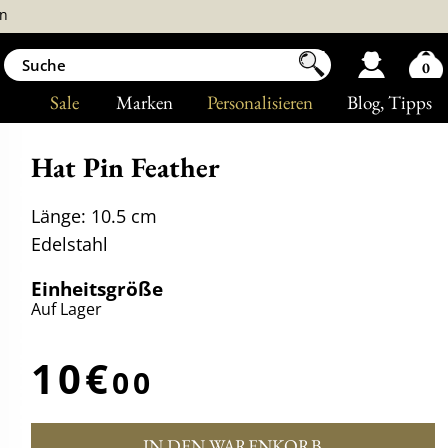
n
0
Sale
Marken
Personalisieren
Blog
, Tipps
Hat Pin Feather
Länge: 10.5 cm
Edelstahl
Einheitsgröße
Auf Lager
10€
00
IN DEN WARENKORB