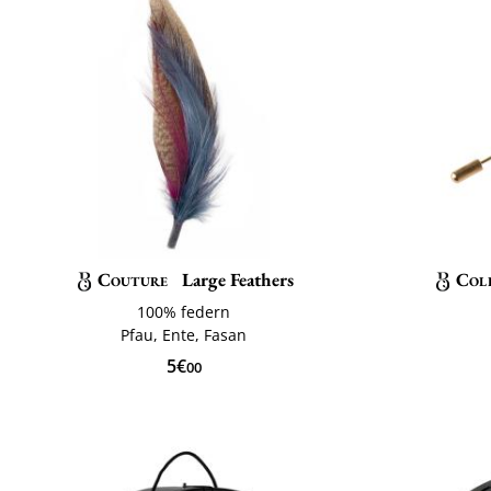
Couture
Large Feathers
Col
100% federn
Pfau, Ente, Fasan
5€
00