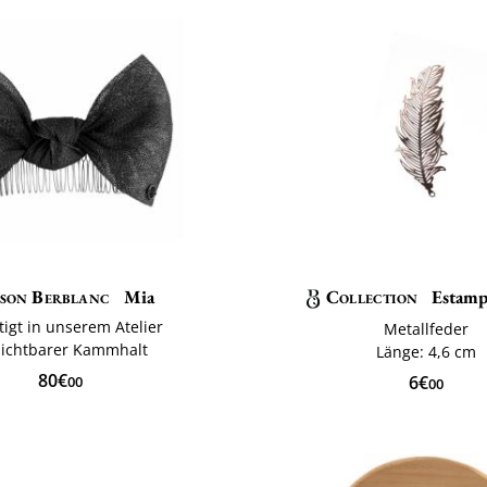
son Berblanc
Mia
Collection
Estamp
tigt in unserem Atelier
Metallfeder
ichtbarer Kammhalt
Länge: 4,6 cm
80€
6€
00
00