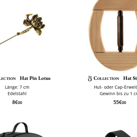
lection
Hat Pin Lotus
Collection
Hat St
Länge: 7 cm
Hut- oder Cap-Erwei
Edelstahl
Gewinn bis zu 1 
8€
55€
00
00