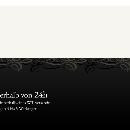
r
24h
erhalb von
 innerhalb eines WT versandt
g in 3 bis 5 Werktagen