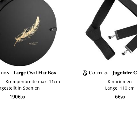
tion
Large Oval Hat Box
Couture
Jugulaire G
e — Krempenbreite max. 11cm
Kinnriemen
rgestellt in Spanien
Länge: 110 cm
190€
6€
00
90