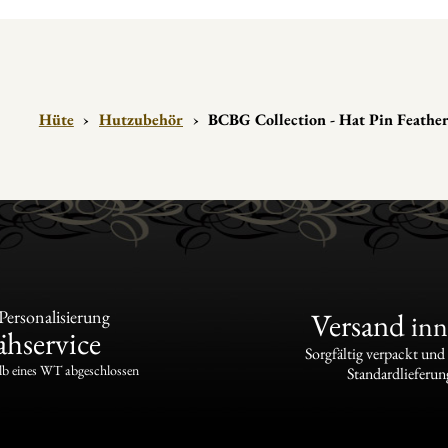
Hüte
›
Hutzubehör
›
BCBG Collection - Hat Pin Feathe
ersonalisierung
Versand
inn
hservice
Sorgfältig verpackt und
lb eines WT abgeschlossen
Standardlieferun