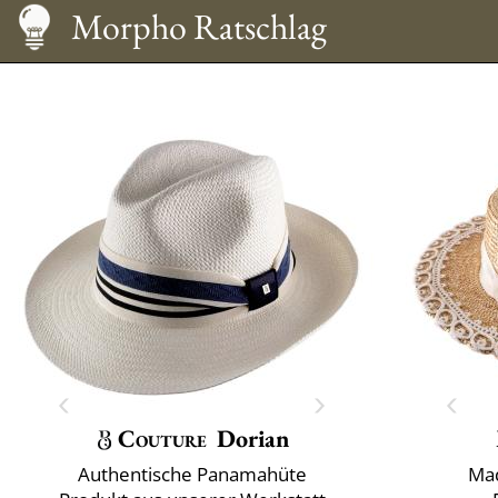
Pflege
Größentabelle
Morpho Ratschlag
Couture
Dorian
Authentische Panamahüte
Mad