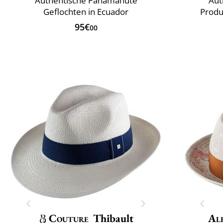
Authentische Panamahüte
Aut
Geflochten in Ecuador
Produ
95€
00
Couture
Thibault
Al