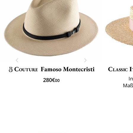
Couture
Famoso Montecristi
Classic I
I
280€
00
Maß