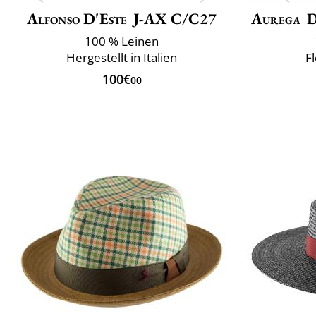
Alfonso D'Este
J-AX C/C27
Aurega
D
100 % Leinen
Hergestellt in Italien
F
100€
00