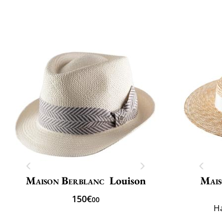
Maison Berblanc
Louison
Mais
150€
00
H