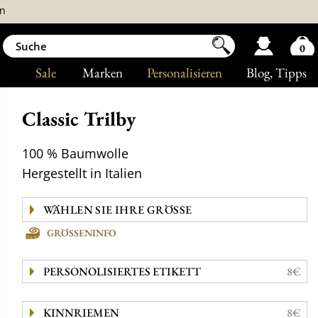
n
0
Sale
Marken
Personalisieren
Blog
, Tipps
Classic Trilby
100 % Baumwolle
Hergestellt in Italien
GRÖSSENINFO
PERSONOLISIERTES ETIKETT
8€
KINNRIEMEN
8€