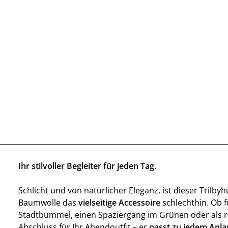
Ihr stilvoller Begleiter für jeden Tag.
Schlicht und von natürlicher Eleganz, ist dieser Trilby
Baumwolle das
vielseitige Accessoire
schlechthin. Ob f
Stadtbummel, einen Spaziergang im Grünen oder als ra
Abschluss für Ihr Abendoutfit – er
passt zu jedem Anla