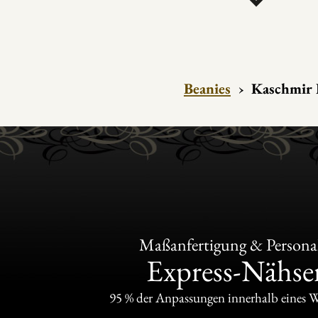
Liebhaber ausdrucksstärkerer Volumen die Gr
Beanie
annehmen. Jeder Stil bietet eine einziga
erleben, vom reinsten Minimalismus bis zu kr
Einige Modelle zeichnen sich auch durch eine K
Beanies
›
Kaschmir 
intensivere Bedingungen gedacht ist. Die für
k
Versionen verwenden ein verdichtetes oder gef
die Isolierung verstärken kann, während die cha
des Kaschmirs erhalten bleibt. Diese diskrete A
Temperaturen und verlängerte Wintertage zu 
Kompromisse bei der Linie oder der Feinheit d
Maßanfertigung & Personal
Express-Nähser
Eine französische Ästhetik
95 % der Anpassungen innerhalb eines 
Qualität, Technik und natü