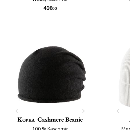
46€
00
Kopka
Cashmere Beanie
100 % Kaschmir
Mer