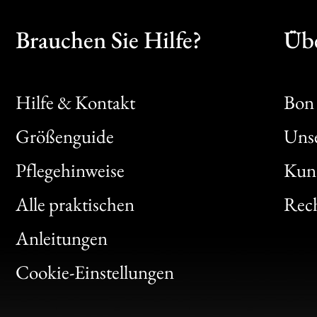
Brauchen Sie Hilfe?
Übe
Hilfe & Kontakt
Bon 
Größenguide
Unse
Bon
Pflegehinweise
Kun
Clic
Alle praktischen
Rech
Bon
Anleitungen
Gen
Cookie-Einstellungen