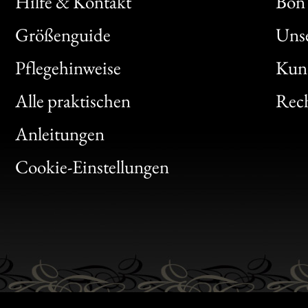
Hilfe & Kontakt
Bon 
Größenguide
Unse
Bon
Pflegehinweise
Kun
Clic
Alle praktischen
Rech
Bon
Anleitungen
Gen
Cookie-Einstellungen