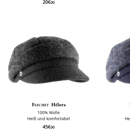
20€
00
Flechet
Hélora
100% Wolle
Heiß und komfortabel
He
45€
00