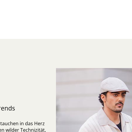
rends
ntauchen in das Herz
 wilder Technizität,