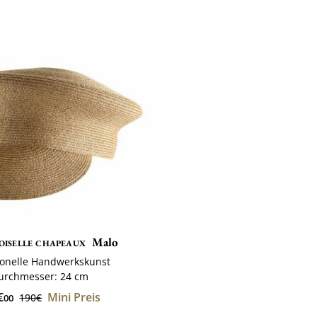
iselle chapeaux
Malo
ionelle Handwerkskunst
urchmesser: 24 cm
€
Mini Preis
190€
00