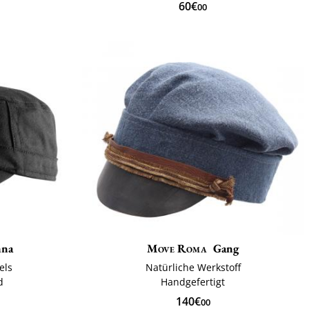
60€
00
nna
Move Roma
Gang
els
Natürliche Werkstoff
d
Handgefertigt
140€
00