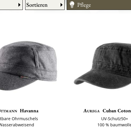
Sortieren
Pflege
Größentabelle
öttmann
Havanna
Aurega
Cuban Coton
ltbare Ohrmuschels
UV-Schutz50+
Wasserabweisend
100 % baumwoll