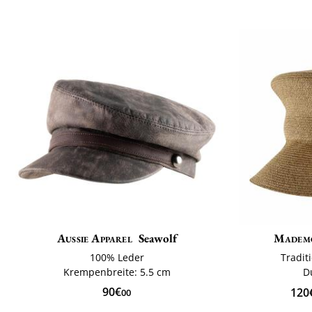
Aussie Apparel
Seawolf
Mademo
100% Leder
Tradit
Krempenbreite: 5.5 cm
D
90€
120
00