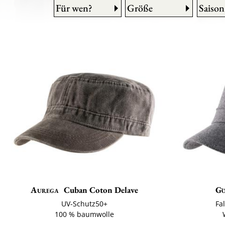
Für wen?
Größe
Saison
Aurega
Cuban Coton Delave
G
UV-Schutz50+
Fa
100 % baumwolle