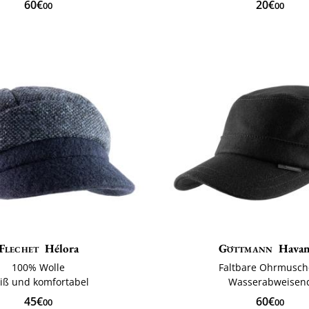
60€
20€
00
00
Flechet
Hélora
Göttmann
Hava
100% Wolle
Faltbare Ohrmusch
iß und komfortabel
Wasserabweisen
45€
60€
00
00