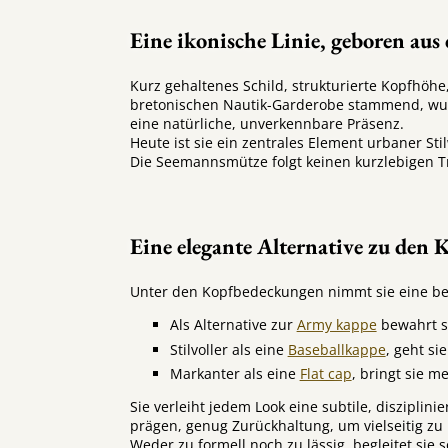
Eine ikonische Linie, geboren aus
Kurz gehaltenes Schild, strukturierte Kopfhöhe
bretonischen Nautik-Garderobe stammend, wurde
eine natürliche, unverkennbare Präsenz.
Heute ist sie ein zentrales Element urbaner Stil
Die Seemannsmütze folgt keinen kurzlebigen Tre
Eine elegante Alternative zu den 
Unter den Kopfbedeckungen nimmt sie eine bes
Als Alternative zur
Army kappe
bewahrt si
Stilvoller als eine
Baseballkappe
, geht si
Markanter als eine
Flat cap
, bringt sie me
Sie verleiht jedem Look eine subtile, disziplini
prägen, genug Zurückhaltung, um vielseitig zu 
Weder zu formell noch zu lässig, begleitet sie 