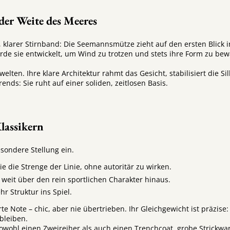
 der Weite des Meeres
, klarer Stirnband: Die Seemannsmütze zieht auf den ersten Blick 
 sie entwickelt, um Wind zu trotzen und stets ihre Form zu bewah
welten. Ihre klare Architektur rahmt das Gesicht, stabilisiert die 
nds: Sie ruht auf einer soliden, zeitlosen Basis.
Klassikern
ondere Stellung ein.
e die Strenge der Linie, ohne autoritär zu wirken.
e weit über den rein sportlichen Charakter hinaus.
hr Struktur ins Spiel.
erte Note – chic, aber nie übertrieben. Ihr Gleichgewicht ist präzis
bleiben.
sowohl einen Zweireiher als auch einen Trenchcoat, grobe Strickware