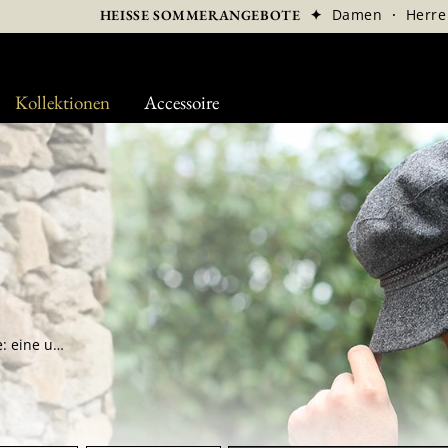
✦
Damen
·
Herre
HEISSE SOMMERANGEBOTE
Kollektionen
Accessoire
Klare Linie, kurzer Schirm, strukturierte Krone: eine unverwechselbare Silhouette. An den Kais geboren und vom Wind geformt, trägt sie den Geist der hohen See in die urbane Eleganz. Wolltuch oder robuster Baumwollstoff, präzise Details: eine selbstbewusste Präsenz zwischen Bodenständigkeit und Freiheit.