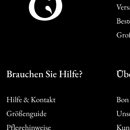
Ver
Best
Gro
Brauchen Sie Hilfe?
Übe
Hilfe & Kontakt
Bon 
Größenguide
Unse
Bon
Pflegehinweise
Kun