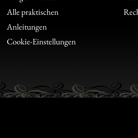
Clic
Alle praktischen
Rech
Bon
Anleitungen
Gen
Cookie-Einstellungen