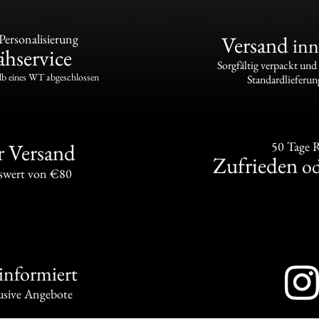
ersonalisierung
Versand
inn
hservice
Sorgfältig verpackt und
lb eines WT abgeschlossen
Standardlieferun
r Versand
50 Tage 
Zufrieden
od
swert von €80
 informiert
usive Angebote