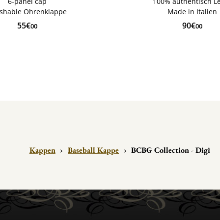
6-panel cap
100% authentisch L
shable Ohrenklappe
Made in Italien
55€
90€
00
00
Kappen
›
Baseball Kappe
›
BCBG Collection - Digi