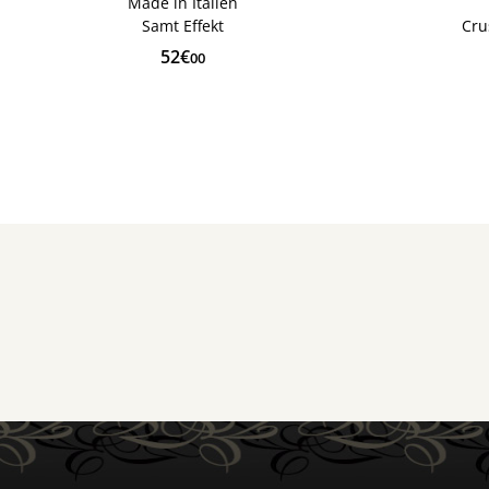
Made in Italien
Samt Effekt
Cru
52€
00