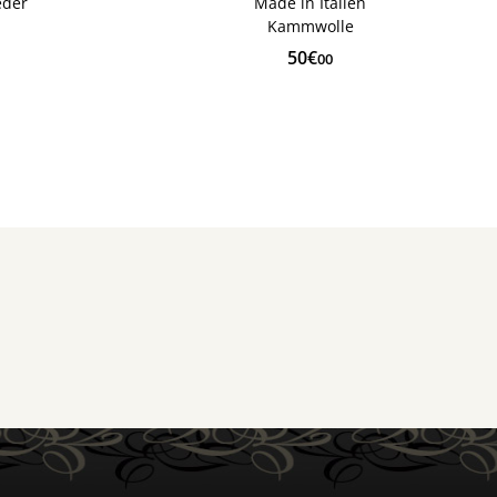
eder
Made in Italien
Kammwolle
50€
00