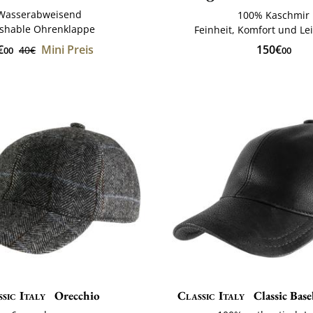
Wasserabweisend
100% Kaschmir
shable Ohrenklappe
Feinheit, Komfort und Lei
€
Mini Preis
150€
40€
00
00
sic Italy
Orecchio
Classic Italy
Classic Base