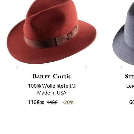
Bailey
Curtis
St
100% Wolle litefelt®
Lei
Made in USA
116€
6
-20%
145€
00