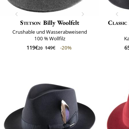
Stetson
Billy Woolfelt
Classic
Crushable und Wasserabweisend
100 % Wollfilz
Ka
119€
6
-20%
149€
20