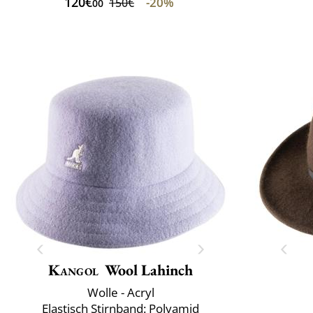
120€
-20%
150€
00
Kangol
Wool Lahinch
Wolle - Acryl
Elastisch Stirnband: Polyamid