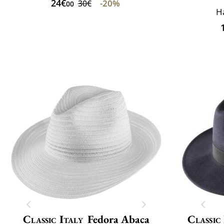
24€
-20%
30€
00
Ha
Classic Italy
Fedora Abaca
Classic