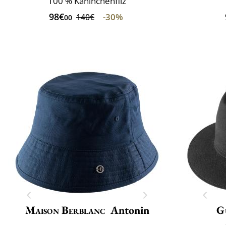
100 % Kaninchenfilz
98€
-30%
140€
00
Maison Berblanc
Antonin
G