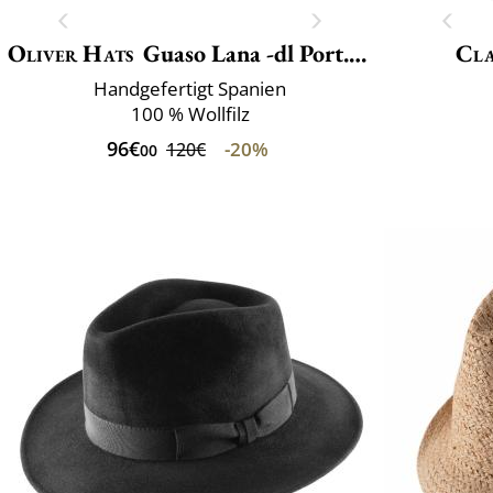
Oliver Hats
Guaso Lana -dl Port.luxe
Cla
Handgefertigt Spanien
100 % Wollfilz
96€
-20%
120€
00