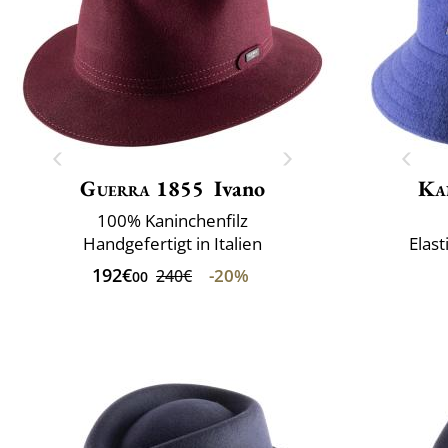
Guerra 1855
Ivano
Ka
100% Kaninchenfilz
Handgefertigt in Italien
Elast
192€
-20%
240€
00