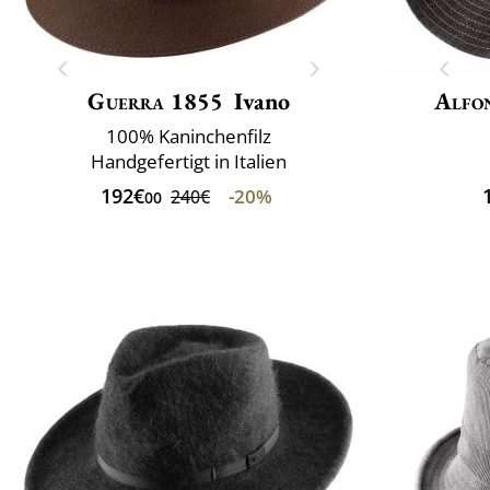
Guerra 1855
Ivano
Alfo
100% Kaninchenfilz
Handgefertigt in Italien
192€
-20%
240€
00