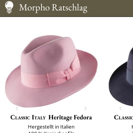
Größentabelle
Pflege
Hut tragen
Morpho Ratschlag
Classic Italy
Heritage Fedora
Classi
Hergestellt in Italien