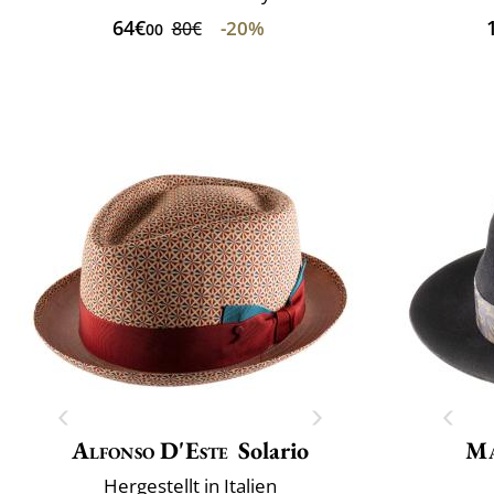
64€
-20%
80€
00
Alfonso D'Este
Solario
Ma
Hergestellt in Italien