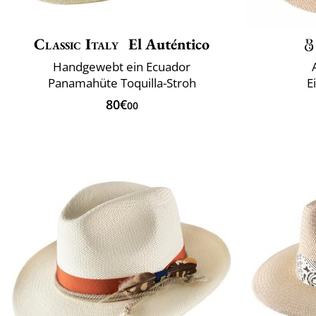
Classic Italy
El Auténtico
Handgewebt ein Ecuador
Panamahüte Toquilla-Stroh
E
80€
00