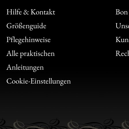
Hilfe & Kontakt
Bon 
Größenguide
Unse
Bon
Pflegehinweise
Kun
Clic
Alle praktischen
Rech
Bon
Anleitungen
Gen
Cookie-Einstellungen