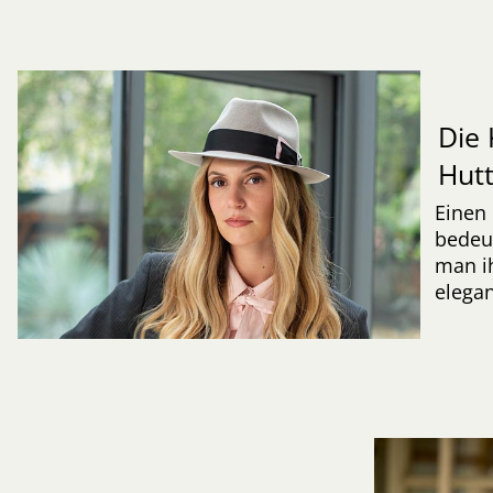
Die 
Hut
Einen 
bedeut
man ih
elegan