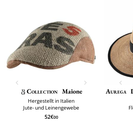
Collection
Maione
Aurega
D
Hergestellt in Italien
Jute- und Leinengewebe
F
52€
00