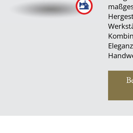
maßges
Hergest
Werkstä
Kombini
Eleganz
Handwe
B