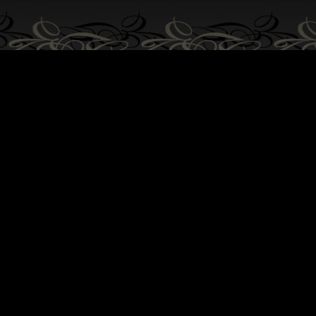
Wahl. Dies ist der Fall beim Glockenhut, den 
Fedora.
Eine männliche Kopfbedeckung
Herren, ob Sie eher diskret oder extrovertiert s
klassischen oder schickeren Stil haben, es gibt
Erwartungen erfüllt. Ein klassischer Mann wird 
wie Borsalino, Panama oder Trilby entscheid
wird sich eher für ein hybrides Modell wie den
Schließlich werden Abenteurer mit einem Travel
Die Hüte für Kinder
Möchten Sie
in einen Hut investieren, um Ih