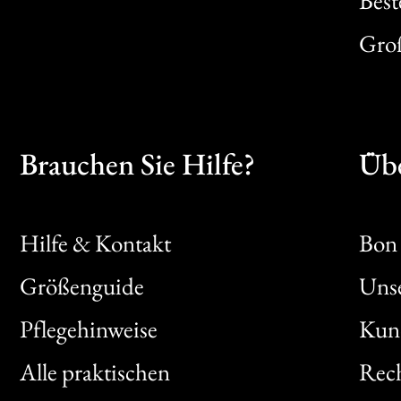
Best
Gro
Brauchen Sie Hilfe?
Übe
Hilfe & Kontakt
Bon 
Größenguide
Unse
Bon
Pflegehinweise
Kun
Clic
Alle praktischen
Rech