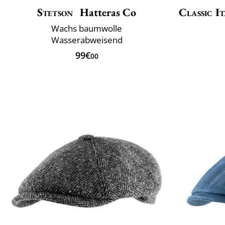
Stetson
Hatteras Co
Classic It
Wachs baumwolle
Wasserabweisend
99€
00