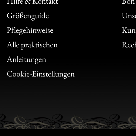
Hilfe & Kontakt
Bon 
Größenguide
Unse
Bon
Pflegehinweise
Kun
Clic
Alle praktischen
Rech
Bon
Anleitungen
Gen
Cookie-Einstellungen