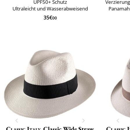
UPF50+ Schutz
Verzierung
Ultraleicht und Wasserabweisend
Panamahü
35€
00
Classic Italy
Classic Wide Straw
Classic 