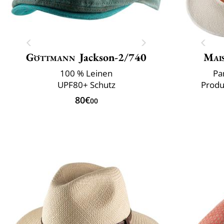
Göttmann
Jackson-2/740
Mai
100 % Leinen
Pa
UPF80+ Schutz
Produ
80€
00