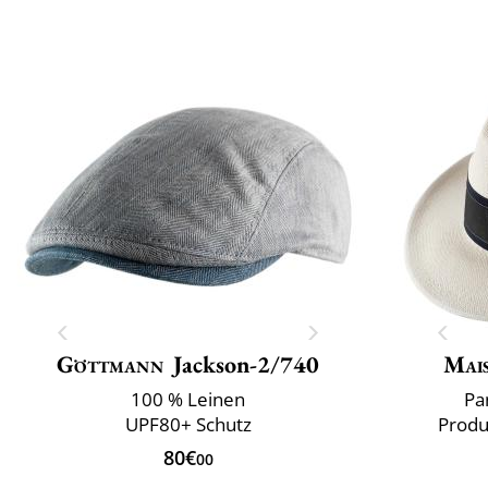
Göttmann
Jackson-2/740
Mai
100 % Leinen
Pa
UPF80+ Schutz
Produ
80€
00