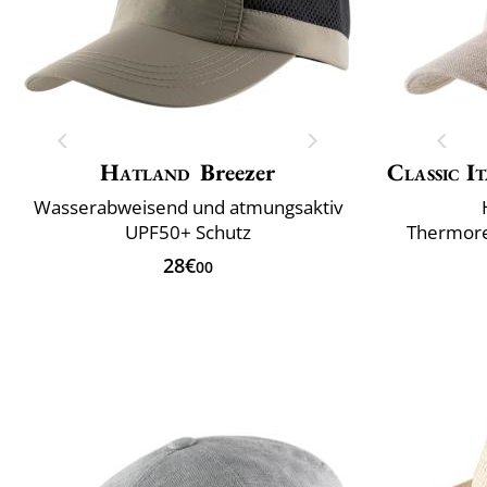
Hatland
Breezer
Classic It
Wasserabweisend und atmungsaktiv
UPF50+ Schutz
Thermore
28€
00