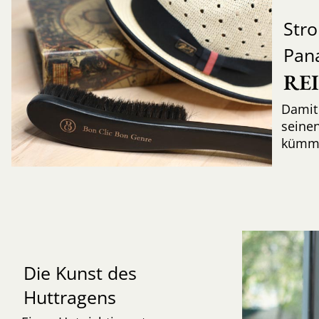
Str
Pan
RE
Damit 
seinen
kümme
Die Kunst des
Huttragens