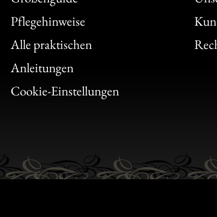
Bon
Pflegehinweise
Kun
Clic
Alle praktischen
Rech
Bon
Anleitungen
Gen
Cookie-Einstellungen