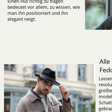
Einen Hut richtig zu tragen
bedeutet vor allem, zu wissen, wie
man ihn positioniert und ihn
elegant neigt.
Alle
Fed
Lassen
revol
größt
modell
Schat
gebrau