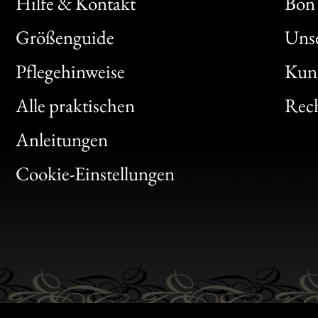
Hilfe & Kontakt
Bon 
Größenguide
Unse
Bon
Pflegehinweise
Kun
Clic
Alle praktischen
Rech
Bon
Anleitungen
Gen
Cookie-Einstellungen