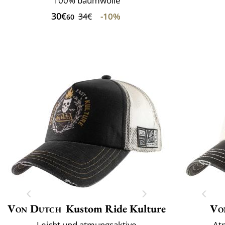
100% baumwolle
30€
-10%
34€
60
Von Dutch
Kustom Ride Kulture
Vo
Leicht und atmungsaktive
Atm