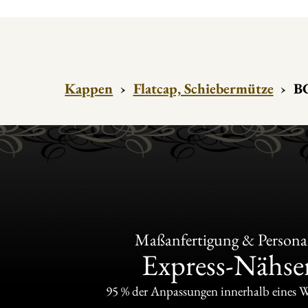
Kappen
›
Flatcap, Schiebermütze
›
BC
Maßanfertigung & Personal
Express-Nähser
95 % der Anpassungen innerhalb eines 