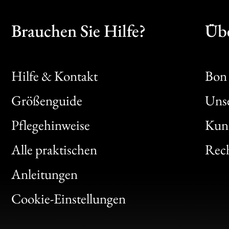
Brauchen Sie Hilfe?
Übe
Hilfe & Kontakt
Bon 
Größenguide
Unse
Bon
Pflegehinweise
Kun
Clic
Alle praktischen
Rech
Bon
Anleitungen
Gen
Cookie-Einstellungen