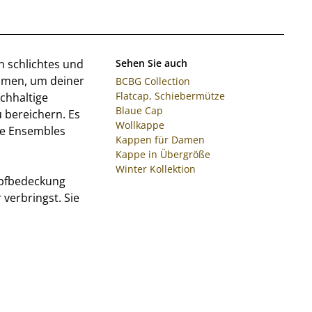
n schlichtes und
Sehen Sie auch
lumen, um deiner
BCBG Collection
Flatcap, Schiebermütze
chhaltige
Blaue Cap
u bereichern. Es
Wollkappe
ine Ensembles
Kappen für Damen
Kappe in Übergröße
Winter Kollektion
opfbedeckung
verbringst. Sie