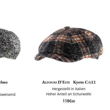
elmo
Alfonso D'Este
Kyoto C/c12
Hergestellt in Italien
Hoher Anteil an Schurwolle
abweisend
118€
00