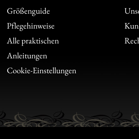
Größenguide
Unse
Bon
Pflegehinweise
Kun
Clic
Alle praktischen
Rech
Bon
Anleitungen
Gen
Cookie-Einstellungen