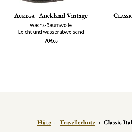
Aurega
Auckland Vintage
Classi
Wachs-Baumwolle
Leicht und wasserabweisend
70€
00
Hüte
›
Travellerhüte
›
Classic It