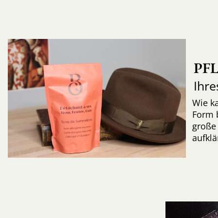
PF
Ihre
Wie k
Form 
große 
aufkl