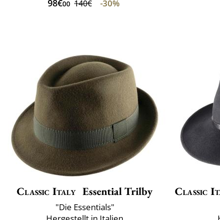
98€
-30%
140€
00
Classic Italy
Essential Trilby
Classic It
"Die Essentials"
Hergestellt in Italien