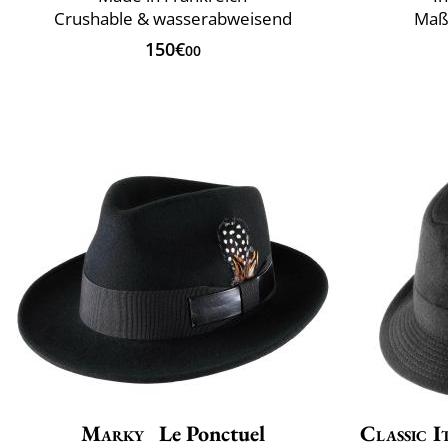
Crushable & wasserabweisend
Maß
150€
00
Marky
Le Ponctuel
Classic I