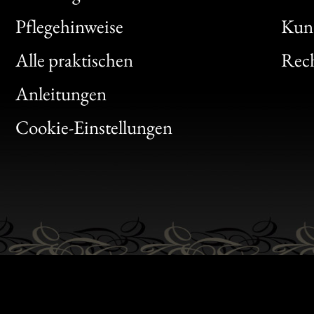
Bon
Pflegehinweise
Kun
Clic
Alle praktischen
Rech
Bon
Anleitungen
Gen
Cookie-Einstellungen