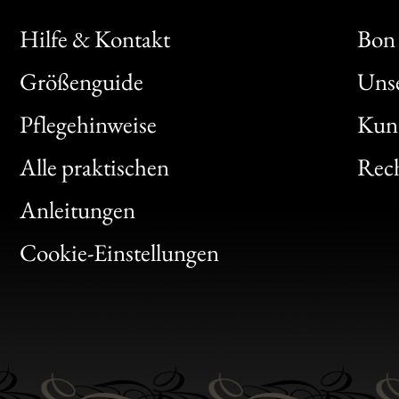
Hilfe & Kontakt
Bon 
Größenguide
Unse
Bon
Pflegehinweise
Kun
Clic
Alle praktischen
Rech
Bon
Anleitungen
Gen
Cookie-Einstellungen