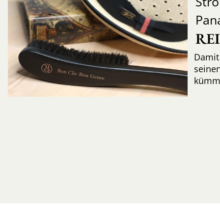
Str
Pan
RE
Damit 
seinen
kümme