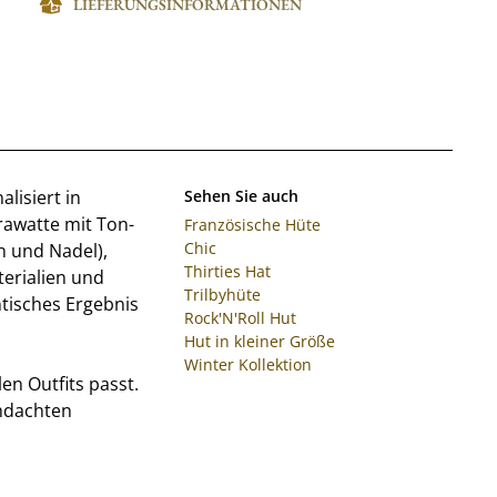
LIEFERUNGSINFORMATIONEN
alisiert in
Sehen Sie auch
Krawatte mit Ton-
Französische Hüte
Chic
n und Nadel),
Thirties Hat
terialien und
Trilbyhüte
ntisches Ergebnis
Rock'N'Roll Hut
Hut in kleiner Größe
Winter Kollektion
len Outfits passt.
chdachten