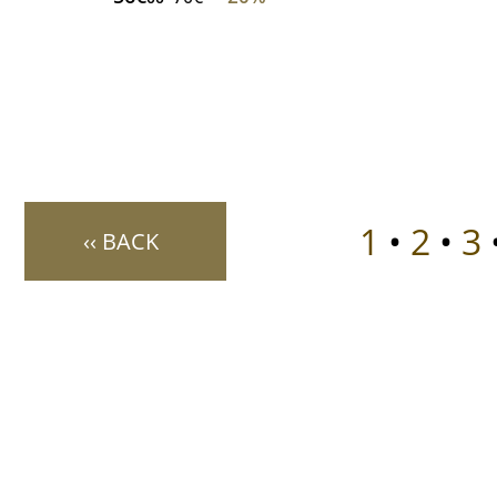
1
•
2
•
3
‹‹ BACK