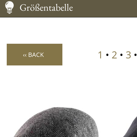
Größentabelle
1
•
2
•
3
•
‹‹ BACK