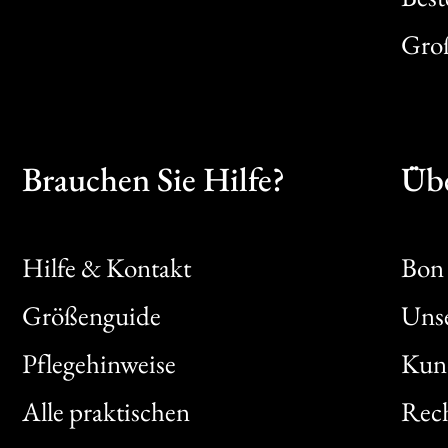
Gro
Brauchen Sie Hilfe?
Übe
Hilfe & Kontakt
Bon 
Größenguide
Unse
Bon
Pflegehinweise
Kun
Clic
Alle praktischen
Rech