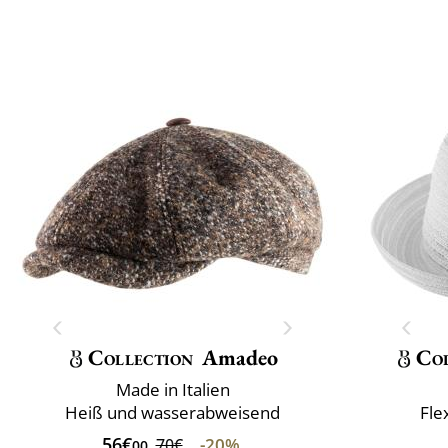
Collection
Amadeo
Col
Made in Italien
Heiß und wasserabweisend
Fle
56€
-20%
70€
00