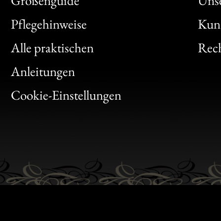
Größenguide
Unse
Bon
Pflegehinweise
Kun
Clic
Alle praktischen
Rech
Bon
Anleitungen
Gen
Cookie-Einstellungen