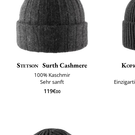
Stetson
Surth Cashmere
Kop
100% Kaschmir
Sehr sanft
Einzigar
119€
00