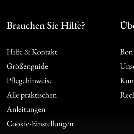
Brauchen Sie Hilfe?
Übe
Hilfe & Kontakt
Bon 
Größenguide
Unse
Bon
Pflegehinweise
Kun
Clic
Alle praktischen
Rech
Bon
Anleitungen
Gen
Cookie-Einstellungen