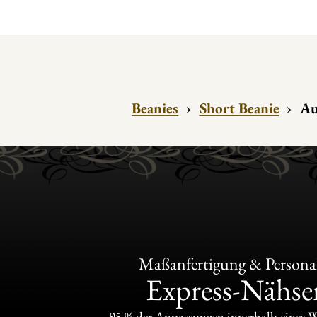
Beanies
›
Short Beanie
›
Au
Maßanfertigung & Personal
Express-Nähser
95 % der Anpassungen innerhalb eines 