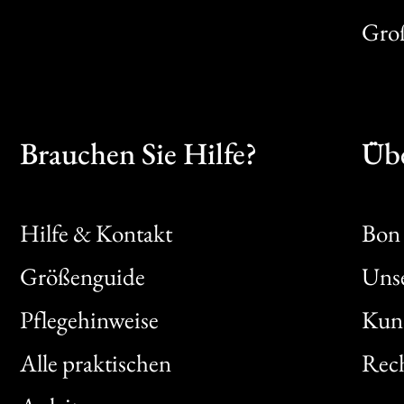
Gro
Brauchen Sie Hilfe?
Übe
Hilfe & Kontakt
Bon 
Größenguide
Unse
Bon
Pflegehinweise
Kun
Clic
Alle praktischen
Rech