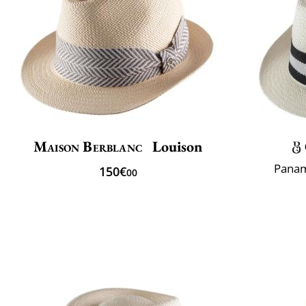
Maison Berblanc
Louison
Panam
150€
00