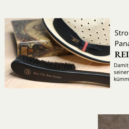
Str
Pan
RE
Damit 
seinen
kümme