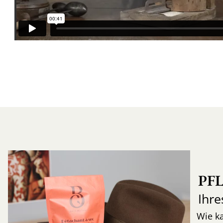
PF
Ihre
Wie k