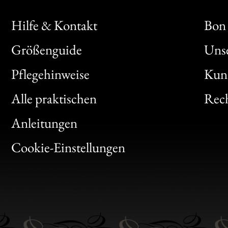
Hilfe & Kontakt
Bon 
Größenguide
Unse
Bon
Pflegehinweise
Kun
Clic
Alle praktischen
Rech
Bon
Anleitungen
Gen
Cookie-Einstellungen