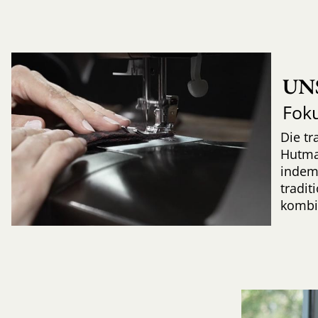
UN
Fok
Die tr
Hutma
indem
tradi
kombi