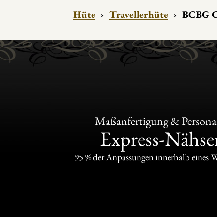
Hüte
›
Travellerhüte
›
BCBG Co
Maßanfertigung & Personal
Express-Nähser
95 % der Anpassungen innerhalb eines 