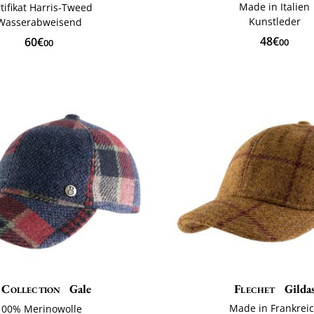
Made in Italien
tifikat Harris-Tweed
Kunstleder
Wasserabweisend
48€
60€
00
00
Collection
Gale
Flechet
Gilda
Made in Frankrei
100% Merinowolle