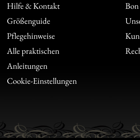
Hilfe & Kontakt
Bon 
Größenguide
Unse
Bon
Pflegehinweise
Kun
Clic
Alle praktischen
Rech
Bon
Anleitungen
Gen
Cookie-Einstellungen