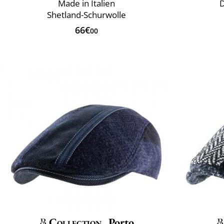
Made in Italien
D
Shetland-Schurwolle
66€
00
Collection
Porto