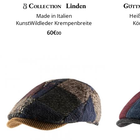
Collection
Linden
Gött
Made in Italien
Hei
KunstWildleder Krempenbreite
Kö
60€
00