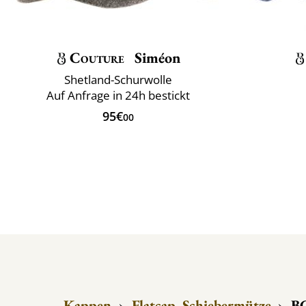
Couture
Siméon
Shetland-Schurwolle
Auf Anfrage in 24h bestickt
95€
00
Kappen
›
Flatcap, Schiebermütze
›
BC