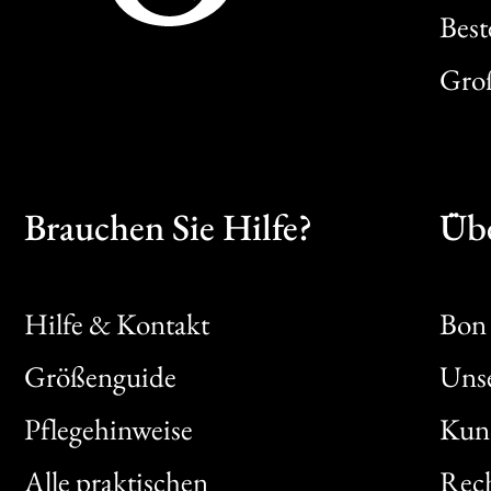
Best
Gro
Brauchen Sie Hilfe?
Übe
Hilfe & Kontakt
Bon 
Größenguide
Unse
Bon
Pflegehinweise
Kun
Clic
Alle praktischen
Rech