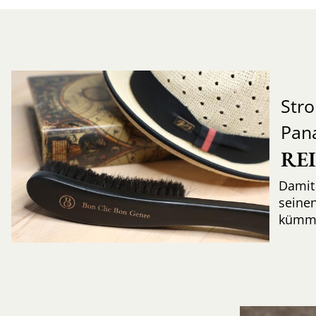
Str
Pan
RE
Damit 
seinen
kümme