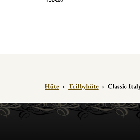
00
Hüte
›
Trilbyhüte
›
Classic Ita