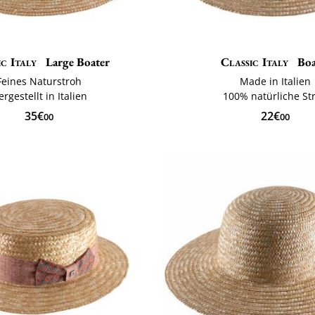
ic Italy
Large Boater
Classic Italy
Boa
Feines Naturstroh
Made in Italien
ergestellt in Italien
100% natürliche St
35€
22€
00
00