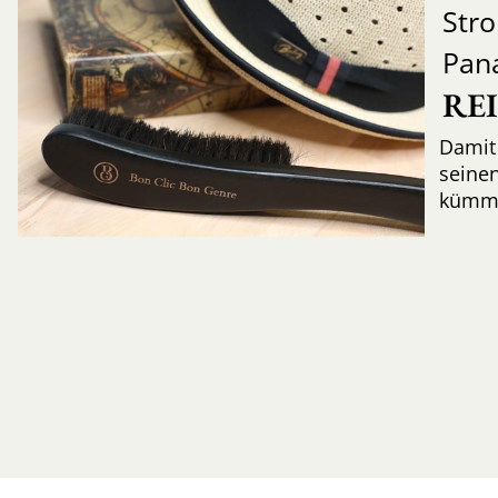
Str
Pan
RE
Damit 
seinen
kümme