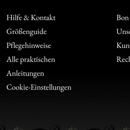
Hilfe & Kontakt
Bon 
Größenguide
Unse
Bon
Pflegehinweise
Kun
Clic
Alle praktischen
Rech
Bon
Anleitungen
Gen
Cookie-Einstellungen