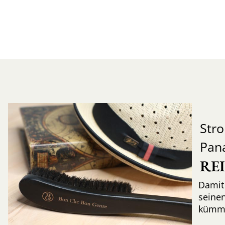
Str
Pan
RE
Damit 
seinen
kümme