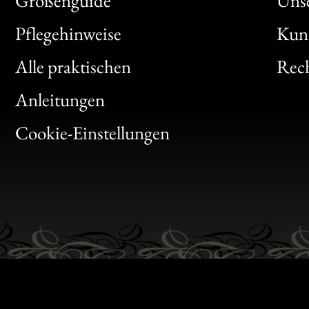
Größenguide
Unse
Bon
Pflegehinweise
Kun
Clic
Alle praktischen
Rech
Bon
Anleitungen
Gen
Cookie-Einstellungen