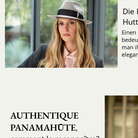
Die 
Hut
Einen 
bedeut
man ih
elegan
AUTHENTIQUE 
PANAMAHÜTE
,