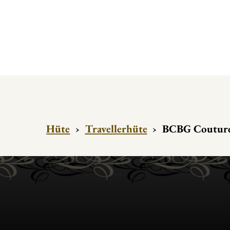
Hüte
›
Travellerhüte
›
BCBG Couture 