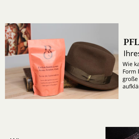
PF
Ihre
Wie k
Form 
große 
aufkl