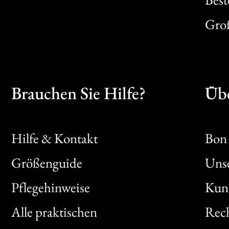
Gro
Brauchen Sie Hilfe?
Übe
Hilfe & Kontakt
Bon 
Größenguide
Unse
Bon
Pflegehinweise
Kun
Clic
Alle praktischen
Rech