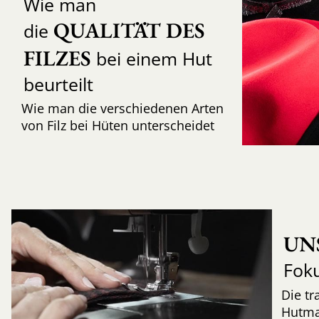
Wie man
QUALITÄT DES 
die
FILZES
bei einem Hut
beurteilt
Wie man die verschiedenen Arten
von Filz bei Hüten unterscheidet
UN
Fok
Die tr
Hutma