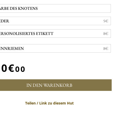
ARBE DES KNOTENS
EDER
5€
ERSONOLISIERTES ETIKETT
8€
INNRIEMEN
8€
50€
00
IN DEN WARENKORB
Teilen / Link zu diesem Hut