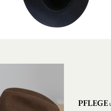
PFLEGE
u