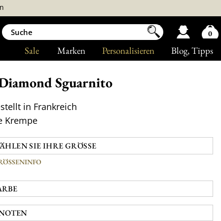
n
0
Sale
Marken
Personalisieren
Blog
, Tipps
Diamond Sguarnito
tellt in Frankreich
e Krempe
RÖSSENINFO
ARBE
NOTEN