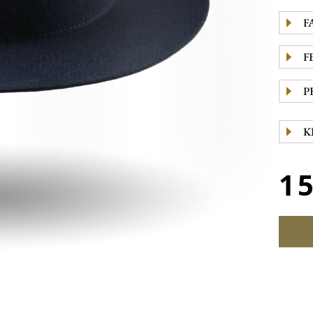
F
F
P
K
1