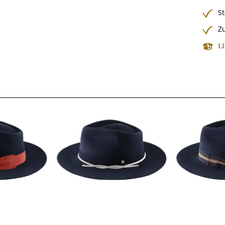
S
Zu
L