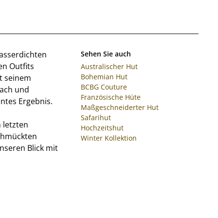
asserdichten
Sehen Sie auch
en Outfits
Australischer Hut
Bohemian Hut
it seinem
BCBG Couture
lach und
Französische Hüte
ntes Ergebnis.
Maßgeschneiderter Hut
Safarihut
 letzten
Hochzeitshut
schmückten
Winter Kollektion
nseren Blick mit