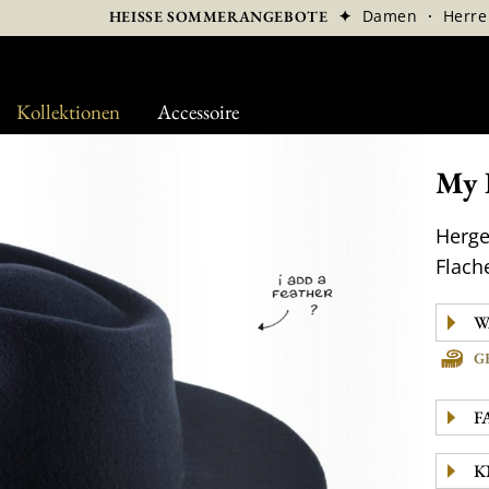
✦
Damen
·
Herre
HEISSE SOMMERANGEBOTE
Kollektionen
Accessoire
My 
Herges
Flach
G
F
K