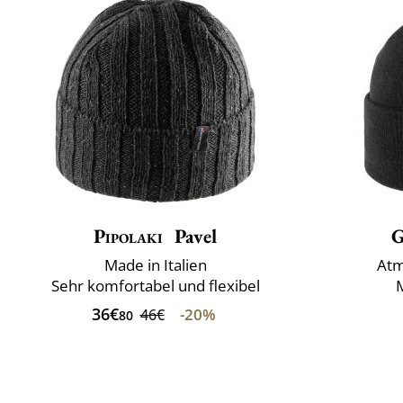
Pipolaki
Pavel
G
Made in Italien
Atm
Sehr komfortabel und flexibel
36€
-20%
46€
80