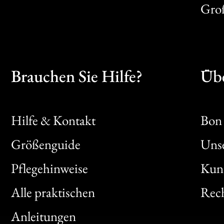
Gro
Brauchen Sie Hilfe?
Übe
Hilfe & Kontakt
Bon 
Größenguide
Unse
Bon
Pflegehinweise
Kun
Clic
Alle praktischen
Rech
Bon
Anleitungen