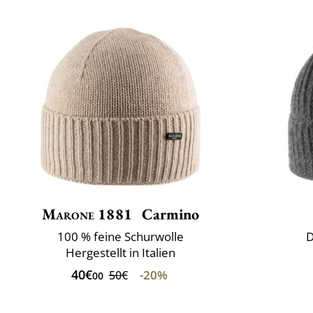
Marone 1881
Carmino
100 % feine Schurwolle
D
Hergestellt in Italien
40€
-20%
50€
00