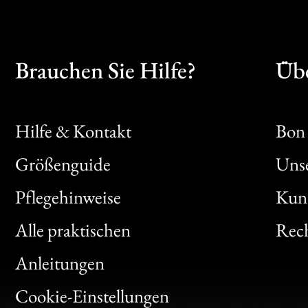
Brauchen Sie Hilfe?
Übe
Hilfe & Kontakt
Bon 
Größenguide
Unse
Bon
Pflegehinweise
Kun
Clic
Alle praktischen
Rech
Bon
Anleitungen
Gen
Cookie-Einstellungen