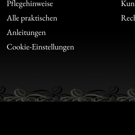
Bon
Pflegehinweise
Kun
Clic
Alle praktischen
Rech
Bon
Anleitungen
Gen
Cookie-Einstellungen