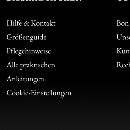
Hilfe & Kontakt
Bon 
Größenguide
Unse
Bon
Pflegehinweise
Kun
Clic
Alle praktischen
Rech
Bon
Anleitungen
Gen
Cookie-Einstellungen