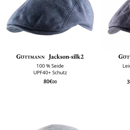
Göttmann
Jackson-silk2
Göt
100 % Seide
Lei
UPF40+ Schutz
80€
3
00