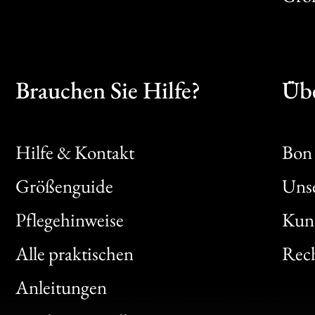
Brauchen Sie Hilfe?
Übe
Hilfe & Kontakt
Bon 
Größenguide
Unse
Bon
Pflegehinweise
Kun
Clic
Alle praktischen
Rech
Bon
Anleitungen