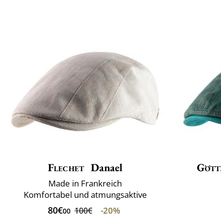
Flechet
Danael
Gött
Made in Frankreich
Komfortabel und atmungsaktive
80€
-20%
100€
00