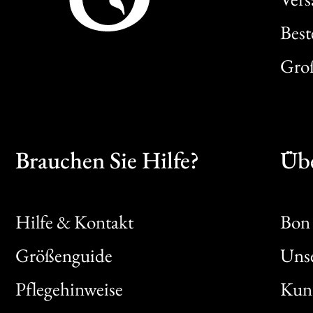
Best
Gro
Brauchen Sie Hilfe?
Übe
Hilfe & Kontakt
Bon 
Größenguide
Unse
Bon
Pflegehinweise
Kun