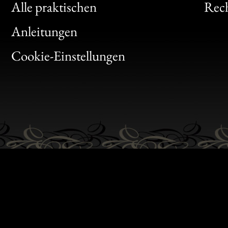
Clic
Alle praktischen
Rech
Bon
Anleitungen
Gen
Cookie-Einstellungen