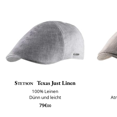
Stetson
Texas Just Linen
100% Leinen
Dünn und leicht
Atm
79€
00