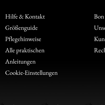
Hilfe & Kontakt
Bon 
Größenguide
Unse
Bon
Pflegehinweise
Kun
Clic
Alle praktischen
Rech
Bon
Anleitungen
Gen
Cookie-Einstellungen