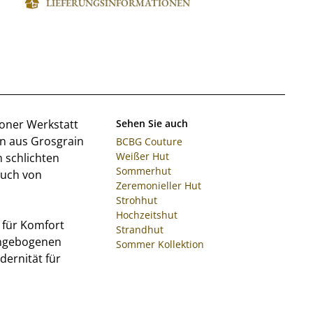
LIEFERUNGSINFORMATIONEN
yoner Werkstatt
Sehen Sie auch
on aus Grosgrain
BCBG Couture
Weißer Hut
m schlichten
Sommerhut
auch von
Zeremonieller Hut
Strohhut
Hochzeitshut
t für Komfort
Strandhut
ochgebogenen
Sommer Kollektion
dernität für