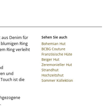
t aus Denim für
Sehen Sie auch
 blumigen Ring
Bohemian Hut
BCBG Couture
em Ring verleiht
Französische Hüte
Beiger Hut
Zeremonieller Hut
nd
Strandhut
ven und
Hochzeitshut
 Touch ist die
Sommer Kollektion
chgezogene
.