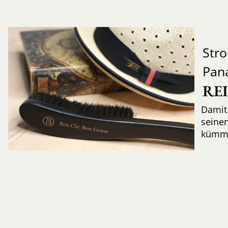
Str
Pan
RE
Damit 
seinen
kümme