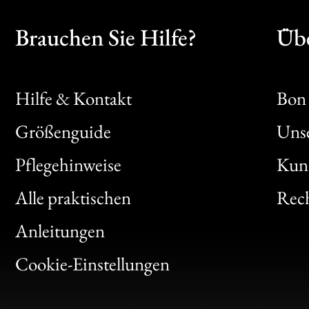
Brauchen Sie Hilfe?
Übe
Hilfe & Kontakt
Bon 
Größenguide
Unse
Bon
Pflegehinweise
Kun
Clic
Alle praktischen
Rech
Bon
Anleitungen
Gen
Cookie-Einstellungen